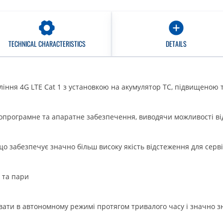
TECHNICAL CHARACTERISTICS
DETAILS
іння 4G LTE Cat 1 з установкою на акумулятор ТС, підвищеною 
кропрограмне та апаратне забезпечення, виводячи можливості в
о забезпечує значно більш високу якість відстеження для серв
 та пари
ти в автономному режимі протягом тривалого часу і значно з